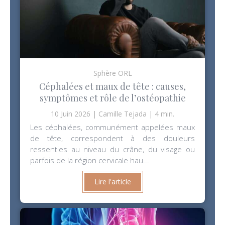
Sphère ORL
Céphalées et maux de tête : causes,
symptômes et rôle de l’ostéopathie
10 Juin 2026
Camille Tejada
4 min.
Les céphalées, communément appelées maux
de tête, correspondent à des douleurs
ressenties au niveau du crâne, du visage ou
parfois de la région cervicale hau...
Lire l'article