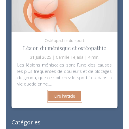
Ostéopathie du sport
Lésion du ménisque et ostéopathie
31 Juil 2025
Camille Tejada
4 min.
Les lésions méniscales sont l’une des causes
les plus fréquentes de douleurs et de blocages
du genou, que ce soit chez le sportif ou dans la
vie quotidienne....
Lire l'article
Catégories