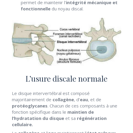
permet de maintenir l’
intégrité mécanique et
fonctionnelle
du noyau discal.
L’usure discale normale
Le disque intervertébral est composé
majoritairement de
collagène
, d’
eau
, et de
protéoglycanes
. Chacun de ces composants à une
fonction spécifique dans le
maintien de
l’hydratation du disque
et sa
régénération
cellulaire.
Le
collagène
et l’
eau
maintiennent l’
état pulpeux