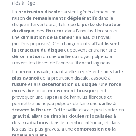
(liés à l’âge).
La
protrusion discale
survient généralement en
raison de
remaniements dégénératifs
dans le
disque intervertébral, tels que la
perte de hauteur
du disque
, des
fissures
dans l'annulus fibrosus et
une
diminution de la teneur en eau
du noyau
(nucléus pulposus). Ces changements
affaiblissent
la structure du disque
et peuvent entraîner une
déformation
ou une
saillie
du noyau pulpeux à
travers les fibres de l’anneau fibrocartilagineux.
La
hernie discale
, quant à elle, représente un
stade
plus avancé
de la protrusion discale, associé à
l'
usure
et à la
détérioration du disque
. Une
force
excessive
ou un
mouvement brusque
peut
provoquer une
rupture
de l'annulus fibrosus et
permettre au noyau pulpeux de faire une
saillie à
travers la fissure
. Cette saillie discale peut varier en
gravité
, allant de
simples douleurs localisées
à
des
irradiations
dans le membre inférieur, et dans
les cas les plus graves, à une
compression de la
moelle épinière
.