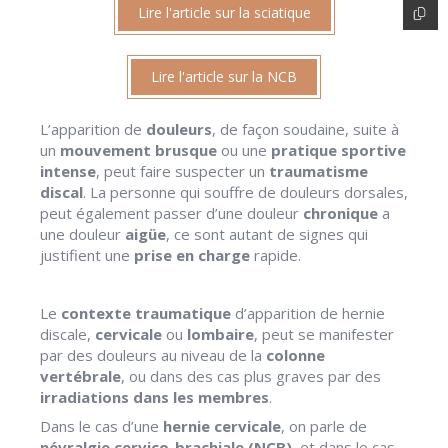
Lire l'article sur la sciatique
Lire l'article sur la NCB
L’apparition de
douleurs
, de façon soudaine, suite à
un
mouvement brusque
ou une
pratique sportive
intense
, peut faire suspecter un
traumatisme
discal
. La personne qui souffre de douleurs dorsales,
peut également passer d’une douleur
chronique
a
une douleur
aigüe
, ce sont autant de signes qui
justifient une
prise en charge
rapide.
Le
contexte traumatique
d’apparition de hernie
discale,
cervicale
ou
lombaire
, peut se manifester
par des douleurs au niveau de la
colonne
vertébrale
, ou dans des cas plus graves par des
irradiations dans les membres
.
Dans le cas d’une
hernie cervicale
, on parle de
névralgie cervico-brachiale (NCB)
, et dans le cas