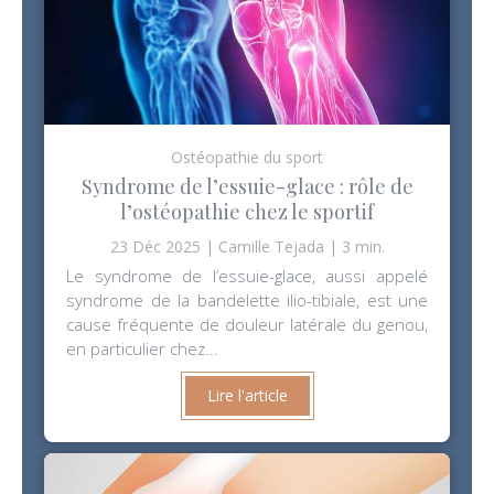
Ostéopathie du sport
Syndrome de l’essuie-glace : rôle de
l’ostéopathie chez le sportif
23 Déc 2025
Camille Tejada
3 min.
Le syndrome de l’essuie-glace, aussi appelé
syndrome de la bandelette ilio-tibiale, est une
cause fréquente de douleur latérale du genou,
en particulier chez...
Lire l'article