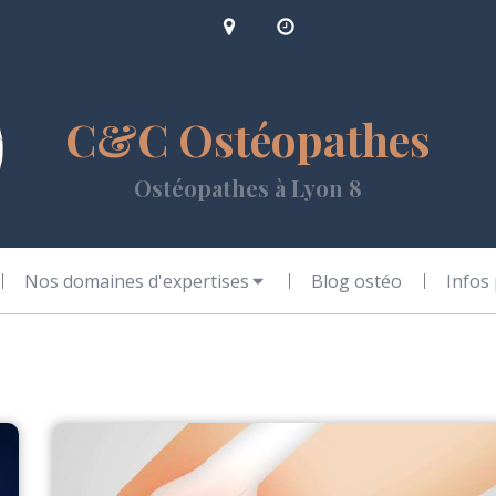
C&C Ostéopathes
Ostéopathes à Lyon 8
Nos domaines d'expertises
Blog ostéo
Infos