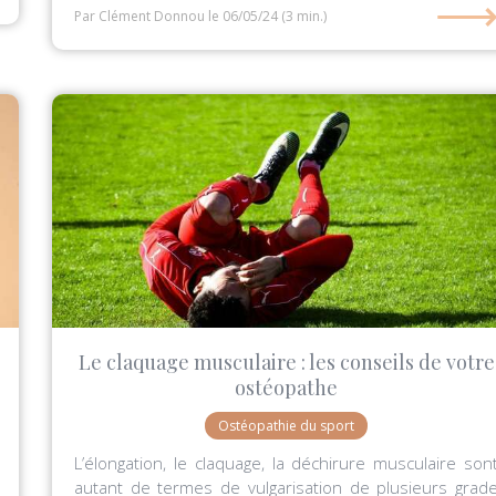
Par Clément Donnou
le 06/05/24
(3 min.)
Le claquage musculaire : les conseils de votre
ostéopathe
Ostéopathie du sport
L’élongation, le claquage, la déchirure musculaire son
autant de termes de vulgarisation de plusieurs grad