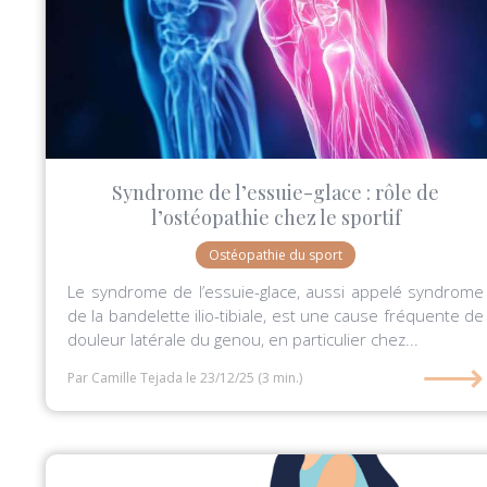
Syndrome de l’essuie-glace : rôle de
l’ostéopathie chez le sportif
Ostéopathie du sport
Le syndrome de l’essuie-glace, aussi appelé syndrome
de la bandelette ilio-tibiale, est une cause fréquente de
douleur latérale du genou, en particulier chez...
⟶
Par Camille Tejada
le 23/12/25
(3 min.)