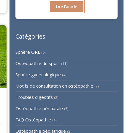
⟶
Lire l'article
Catégories
Sphère ORL
(6)
Ostéopathie du sport
(11)
Sphère gynécologique
(4)
Motifs de consultation en ostéopathie
(7)
Troubles digestifs
(2)
Ostéopathie périnatale
(5)
FAQ Ostéopathie
(4)
t
e
Ostéopathie pédiatrique
(2)