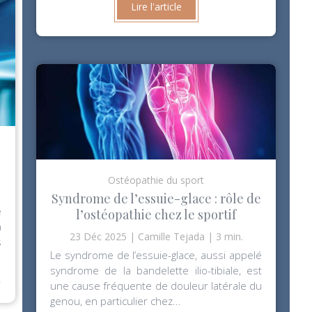
Lire l'article
Ostéopathie du sport
Syndrome de l’essuie-glace : rôle de
e
l’ostéopathie chez le sportif
n
23 Déc 2025
Camille Tejada
3 min.
s
Le syndrome de l’essuie-glace, aussi appelé
⟶
syndrome de la bandelette ilio-tibiale, est
une cause fréquente de douleur latérale du
genou, en particulier chez...