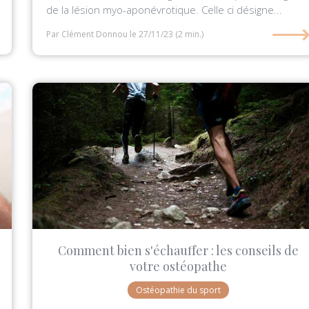
de la lésion myo-aponévrotique. Celle ci désigne...
Par Clément Donnou
le 27/11/23
(2 min.)
Comment bien s'échauffer : les conseils de
votre ostéopathe
Ostéopathie du sport