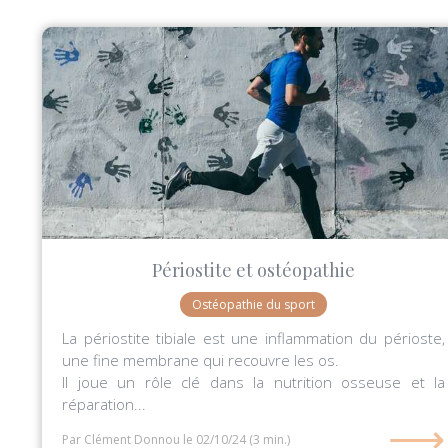
Périostite et ostéopathie
Ostéopathie du sport
La périostite tibiale est une inflammation du périoste,
une fine membrane qui recouvre les os.
Il joue un rôle clé dans la nutrition osseuse et la
réparation...
⟶
Par Clément Donnou
le 02/10/24
(3 min.)