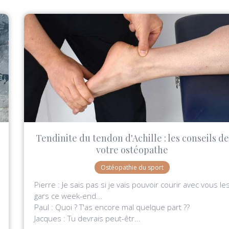
Tendinite du tendon d'Achille : les conseils de
votre ostéopathe
Ostéopathie du sport
Pierre : Je sais pas si je vais pouvoir courir avec vous le
gars ce week-end...
Paul : Quoi ? T'as encore mal quelque part ??
Jacques : Tu devrais peut-êtr...