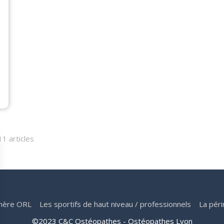
11 articles
hère ORL
Les sportifs de haut niveau / professionnels
La péri
©2023 C&C Ostéopathes - Ostéopathes Lyon