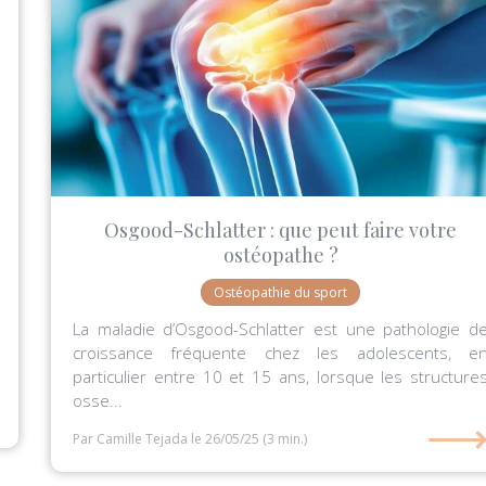
Osgood-Schlatter : que peut faire votre
ostéopathe ?
Ostéopathie du sport
La maladie d’Osgood-Schlatter est une pathologie d
croissance fréquente chez les adolescents, e
particulier entre 10 et 15 ans, lorsque les structure
osse...
Par Camille Tejada
le 26/05/25
(3 min.)