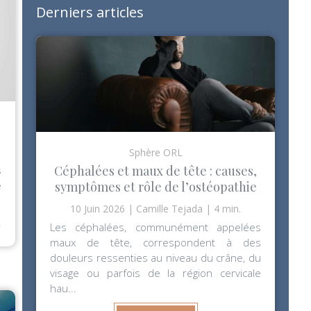
Derniers articles
Sphère ORL
Céphalées et maux de tête : causes,
s
e
symptômes et rôle de l’ostéopathie
10 Juin 2026
Camille Tejada
4 min.
⟶
Les céphalées, communément appelées
maux de tête, correspondent à des
douleurs ressenties au niveau du crâne, du
visage ou parfois de la région cervicale
hau...