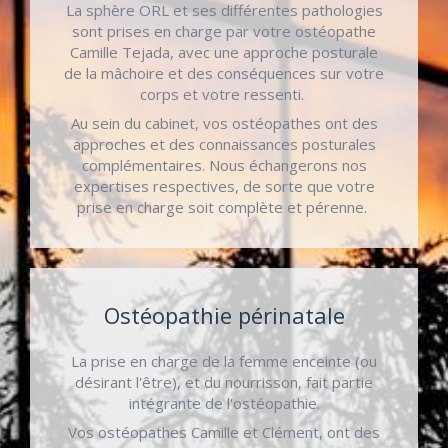
La sphère ORL et ses différentes pathologies
sont prises en charge par votre ostéopathe
Camille Tejada, avec une approche posturale
de la mâchoire et des conséquences sur votre
corps et votre ressenti.
Au sein du cabinet, vos ostéopathes ont des
approches et des connaissances posturales
complémentaires. Nous échangerons nos
expertises respectives, de sorte que votre
prise en charge soit complète et pérenne.
Ostéopathie périnatale
La prise en charge de la femme enceinte (ou
désirant l'être), et du nourrisson, fait partie
intégrante de l'ostéopathie.
Vos ostéopathes Camille et Clément, ont des