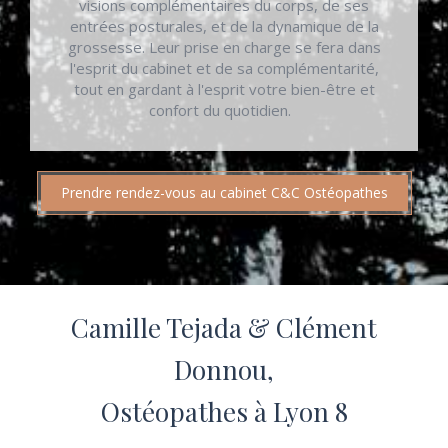
visions complémentaires du corps, de ses
entrées posturales, et de la dynamique de la
grossesse. Leur prise en charge se fera dans
l'esprit du cabinet et de sa complémentarité,
tout en gardant à l'esprit votre bien-être et
confort du quotidien.
Prendre rendez-vous au cabinet C&C Ostéopathes
Camille Tejada & Clément
Donnou,
Ostéopathes à Lyon 8