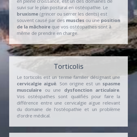
en pleine croissance, est un des domaines de
suivi sur le plan postural en ostéopathie. Le
bruxisme
(grincer ou serrer les dents) est
souvent causé par des
muscles
ou une
position
de la mâchoire
que vos ostéopathes sont à
même de prendre en charge.
Torticolis
Le torticolis est un terme familier désignant une
cervicalgie aiguë
. Son origine est un
spasme
musculaire
ou une
dysfonction articulaire
.
Vos ostéopathes sont qualifiés pour faire la
différence entre une cervicalgie aïgue relevant
du domaine de l’ostéopathie et un problème
d’ordre médical.