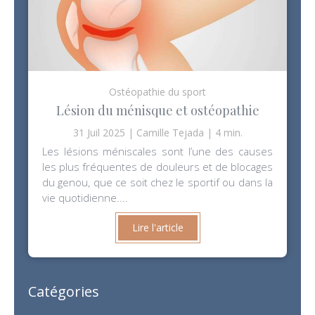
Ostéopathie du sport
Lésion du ménisque et ostéopathie
31 Juil 2025
Camille Tejada
4 min.
Les lésions méniscales sont l’une des causes
les plus fréquentes de douleurs et de blocages
du genou, que ce soit chez le sportif ou dans la
vie quotidienne....
Lire l'article
Catégories