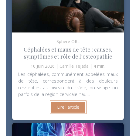
Sphère ORL
Céphalées et maux de tête : causes,
symptômes et rôle de l’ostéopathie
10 Juin 2026
Camille Tejada
4 min.
Les céphalées, communément appelées maux
de tête, correspondent à des douleurs
ressenties au niveau du crâne, du visage ou
parfois de la région cervicale hau...
Lire l'article