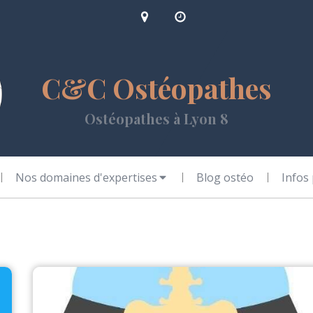
C&C Ostéopathes
Ostéopathes à Lyon 8
Nos domaines d'expertises
Blog ostéo
Infos