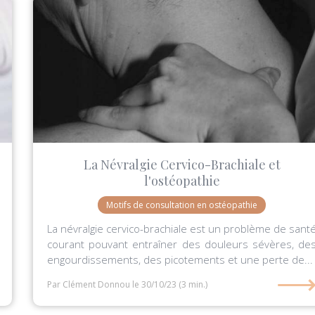
La Névralgie Cervico-Brachiale et
l'ostéopathie
Motifs de consultation en ostéopathie
La névralgie cervico-brachiale est un problème de sant
courant pouvant entraîner des douleurs sévères, de
engourdissements, des picotements et une perte de...
Par Clément Donnou
le 30/10/23
(3 min.)