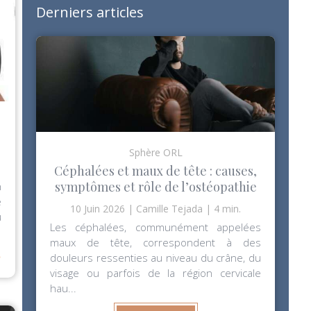
Derniers articles
Sphère ORL
Céphalées et maux de tête : causes,
symptômes et rôle de l’ostéopathie
n
e
10 Juin 2026
Camille Tejada
4 min.
u
Les céphalées, communément appelées
maux de tête, correspondent à des
⟶
douleurs ressenties au niveau du crâne, du
visage ou parfois de la région cervicale
hau...