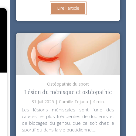
Lire l'article
Ostéopathie du sport
Lésion du ménisque et ostéopathie
31 Juil 2025
Camille Tejada
4 min.
r
Les lésions méniscales sont l’une des
causes les plus fréquentes de douleurs et
de blocages du genou, que ce soit chez le
⟶
sportif ou dans la vie quotidienne....