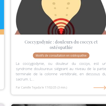
Coccygodynie : douleurs du coccyx et
ostéopathie
Motifs de consultation en ostéopathie
La coccygodynie, ou douleur du coccyx, est u
syndrome douloureux siégeant au niveau de la parti
terminale de la colonne vertébrale, en dessous d
sacrum. L...
Par Camille Tejada
le 17/02/25
(3 min.)