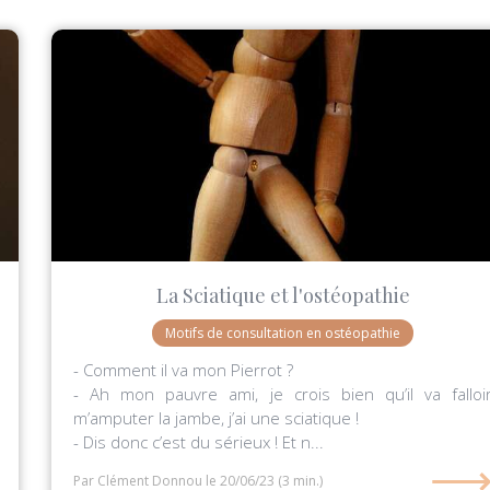
La Sciatique et l'ostéopathie
Motifs de consultation en ostéopathie
- Comment il va mon Pierrot ?
- Ah mon pauvre ami, je crois bien qu’il va falloi
m’amputer la jambe, j’ai une sciatique !
- Dis donc c’est du sérieux ! Et n...
Par Clément Donnou
le 20/06/23
(3 min.)