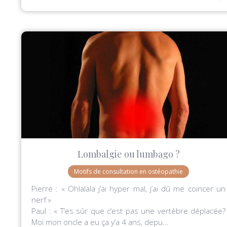
Lombalgie ou lumbago ?
Motifs de consultation en ostéopathie
Pierre : « Ohlalala j’ai hyper mal, j’ai dû me coincer un
nerf »
Paul : « T’es sûr que c’est pas une vertèbre déplacée?
Moi mon oncle a eu ça y’a 4 ans, depu...