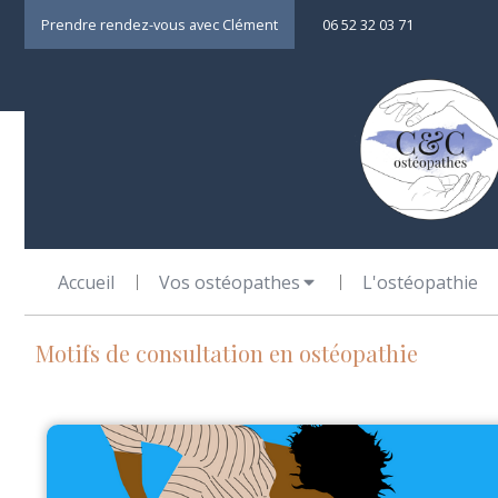
Prendre rendez-vous avec Clément
06 52 32 03 71
Accueil
Vos ostéopathes
L'ostéopathie
Motifs de consultation en ostéopathie