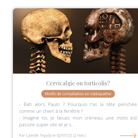
Cervicalgie ou torticolis?
Motifs de consultation en ostéopathie
- Bah alors Paulo ? Pourquoi t’as la tête penchée
comme un chien à la fenêtre ?
- Imagine toi, je faisais mon créneau, une moto est
passée super vite et je s...
⟶
Par Camille Tejada
le 02/07/23
(2 min.)