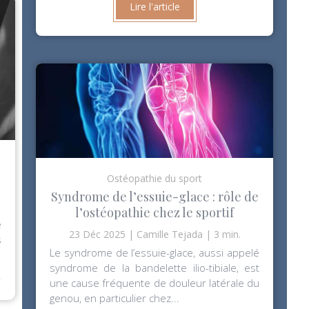
Lire l'article
Ostéopathie du sport
Syndrome de l’essuie-glace : rôle de
l’ostéopathie chez le sportif
é
23 Déc 2025
Camille Tejada
3 min.
s
Le syndrome de l’essuie-glace, aussi appelé
⟶
syndrome de la bandelette ilio-tibiale, est
une cause fréquente de douleur latérale du
genou, en particulier chez...