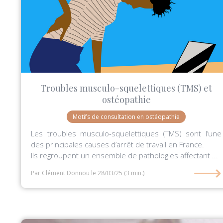
Troubles musculo-squelettiques (TMS) et
ostéopathie
Motifs de consultation en ostéopathie
Les troubles musculo-squelettiques (TMS) sont l’une
des principales causes d’arrêt de travail en France.
Ils regroupent un ensemble de pathologies affectant ...
⟶
Par Clément Donnou
le 28/03/25
(3 min.)