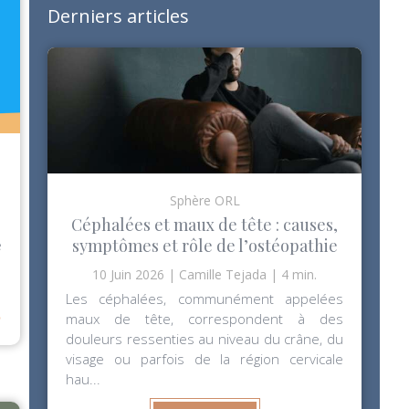
Derniers articles
Sphère ORL
Céphalées et maux de tête : causes,
symptômes et rôle de l’ostéopathie
e
10 Juin 2026
Camille Tejada
4 min.
Les céphalées, communément appelées
⟶
maux de tête, correspondent à des
douleurs ressenties au niveau du crâne, du
visage ou parfois de la région cervicale
hau...