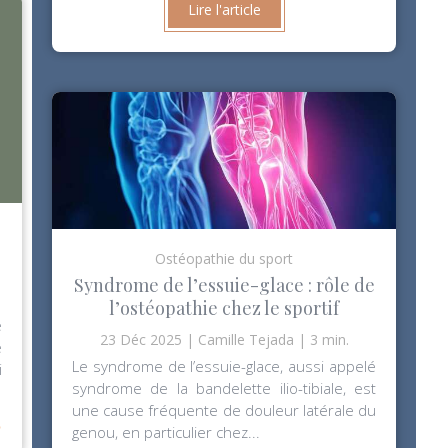
Lire l'article
Ostéopathie du sport
Syndrome de l’essuie-glace : rôle de
l’ostéopathie chez le sportif
e
23 Déc 2025
Camille Tejada
3 min.
e
Le syndrome de l’essuie-glace, aussi appelé
i
syndrome de la bandelette ilio-tibiale, est
⟶
une cause fréquente de douleur latérale du
genou, en particulier chez...