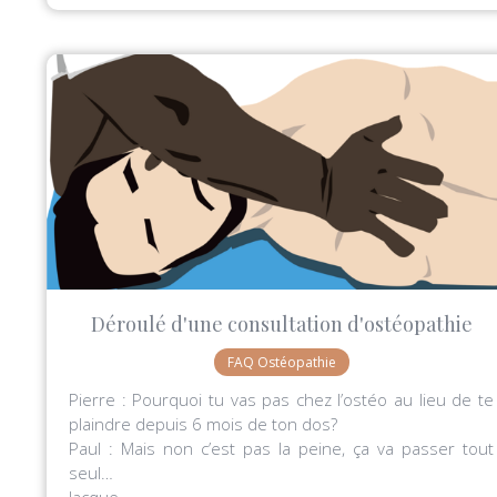
Déroulé d'une consultation d'ostéopathie
FAQ Ostéopathie
Pierre : Pourquoi tu vas pas chez l’ostéo au lieu de te
plaindre depuis 6 mois de ton dos?
Paul : Mais non c’est pas la peine, ça va passer tout
seul…
Jacque...