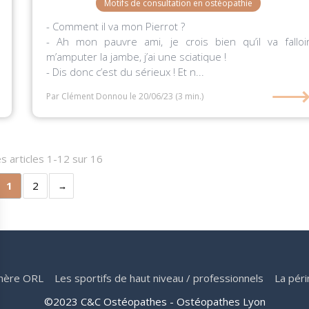
Motifs de consultation en ostéopathie
- Comment il va mon Pierrot ?
- Ah mon pauvre ami, je crois bien qu’il va falloi
m’amputer la jambe, j’ai une sciatique !
- Dis donc c’est du sérieux ! Et n...
Par Clément Donnou
le 20/06/23
(3 min.)
s articles 1-12 sur 16
1
2
hère ORL
Les sportifs de haut niveau / professionnels
La péri
©2023 C&C Ostéopathes - Ostéopathes Lyon