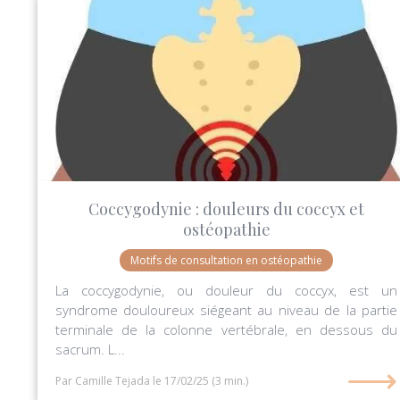
Coccygodynie : douleurs du coccyx et
ostéopathie
Motifs de consultation en ostéopathie
La coccygodynie, ou douleur du coccyx, est un
syndrome douloureux siégeant au niveau de la partie
terminale de la colonne vertébrale, en dessous du
sacrum. L...
⟶
Par Camille Tejada
le 17/02/25
(3 min.)