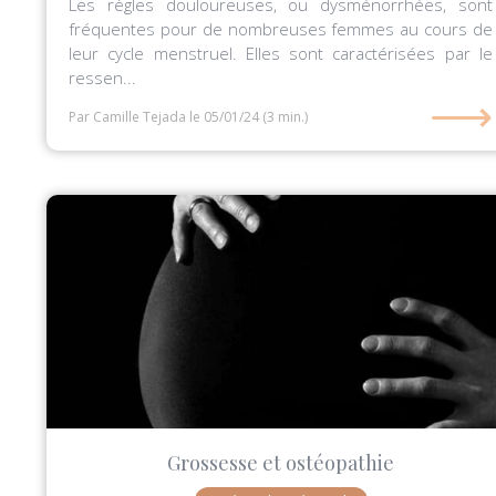
Les règles douloureuses, ou dysménorrhées, sont
fréquentes pour de nombreuses femmes au cours de
leur cycle menstruel. Elles sont caractérisées par le
ressen...
⟶
Par Camille Tejada
le 05/01/24
(3 min.)
Grossesse et ostéopathie