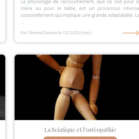
La physiologie de l’accouchement, que ce soit pour l
mère ou pour le bébé, est un processus intens
corporellement qui implique une grande adaptabilité. L
...
Par Clément Donnou
le 12/12/23
(3 min.)
La Sciatique et l'ostéopathie