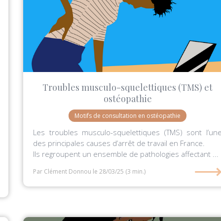
Troubles musculo-squelettiques (TMS) et
ostéopathie
Motifs de consultation en ostéopathie
Les troubles musculo-squelettiques (TMS) sont l’un
des principales causes d’arrêt de travail en France.
Ils regroupent un ensemble de pathologies affectant ...
Par Clément Donnou
le 28/03/25
(3 min.)