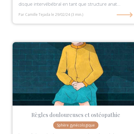
disque intervébébral en tant que structure anat...
⟶
Par Camille Tejada
le 29/02/24
(3 min.)
Règles douloureuses et ostéopathie
Sphère gynécologique