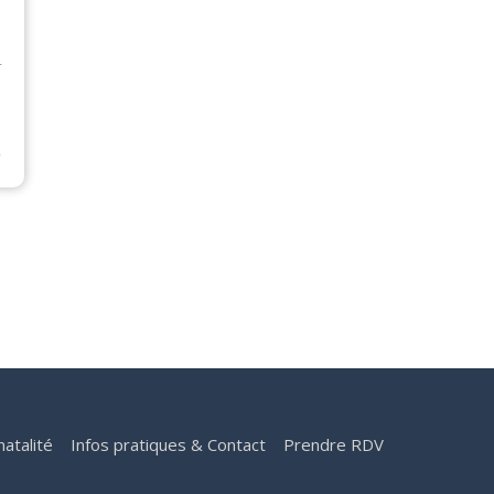
r
⟶
natalité
Infos pratiques & Contact
Prendre RDV