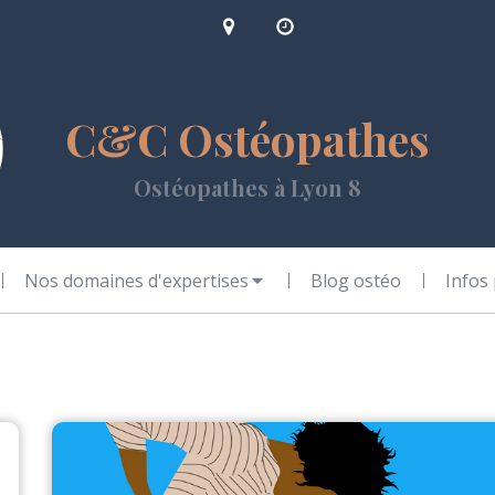
C&C Ostéopathes
Ostéopathes à Lyon 8
Nos domaines d'expertises
Blog ostéo
Infos