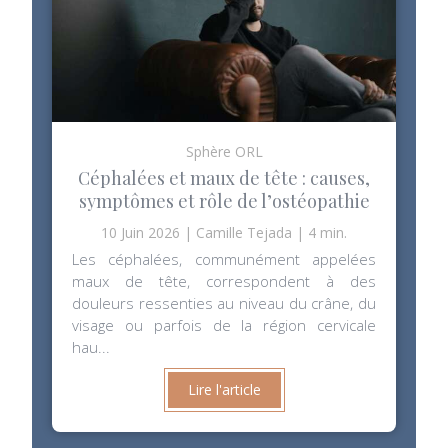
Sphère ORL
Céphalées et maux de tête : causes,
symptômes et rôle de l’ostéopathie
10 Juin 2026
Camille Tejada
4 min.
Les céphalées, communément appelées
maux de tête, correspondent à des
douleurs ressenties au niveau du crâne, du
visage ou parfois de la région cervicale
hau...
Lire l'article