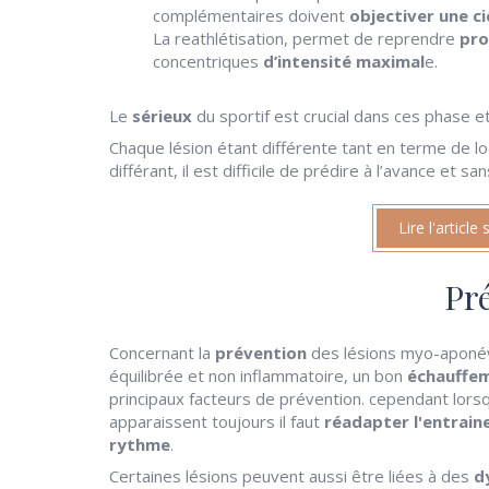
complémentaires doivent
objectiver une ci
La reathlétisation, permet de reprendre
pro
concentriques
d’intensité maximal
e.
Le
sérieux
du sportif est crucial dans ces phase 
Chaque lésion étant différente tant en terme de lo
différant, il est difficile de prédire à l’avance et 
Lire l'article
Pr
Concernant la
prévention
des lésions myo-aponé
équilibrée et non inflammatoire, un bon
échauffe
principaux facteurs de prévention. cependant lors
apparaissent toujours il faut
réadapter l'entrai
rythme
.
Certaines lésions peuvent aussi être liées à des
dy