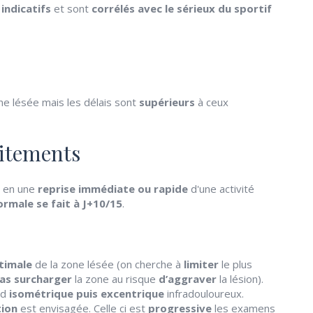
 indicatifs
et sont
corrélés avec le sérieux du sportif
ne lésée mais les délais sont
supérieurs
à ceux
itements
e en une
reprise immédiate ou rapide
d'une activité
normale
se fait à J+10/15
.
timale
de la zone lésée (on cherche à
limiter
le plus
as surcharger
la zone au risque
d’aggraver
la lésion).
rd
isométrique puis excentrique
infradouloureux.
tion
est envisagée. Celle ci est
progressive
les examens