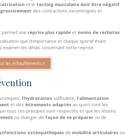
catrisation
et le
testing musculaire doit être négatif
.
gressivement
des contractions excentriques et
et permet une
reprise plus rapide
et
moins de rechutes
.
calisation que d’importance et chaque sportif étant
sans examen les délais concernant cette reprise.
 sur les échauffements !!
évention
vrotiques,
l'hydratation
suffisante,
l'alimentation
ment
et des
étirements adaptés
au sport sont les
que tous ces principes sont respectés et que les lésions
nement
ou changer de
façon de se préparer
ou de
sfonctions ostéopathiques
de
mobilité articulaires
ou