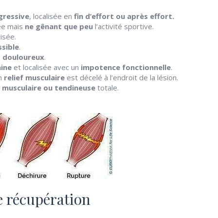
gressive
, localisée en
fin d’effort ou après effort.
sée mais
ne gênant que peu
l’activité sportive.
lisée.
sible
.
t douloureux
.
ine
et localisée avec un
impotence fonctionnelle
.
un
relief musculaire
est décelé à l’endroit de la lésion.
 musculaire ou tendineuse
totale.
 récupération