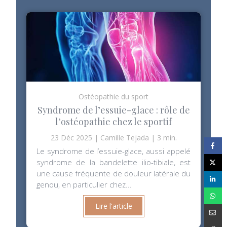
Ostéopathie du sport
Syndrome de l’essuie-glace : rôle de
l’ostéopathie chez le sportif
23 Déc 2025
Camille Tejada
3 min.
Le syndrome de l’essuie-glace, aussi appelé
syndrome de la bandelette ilio-tibiale, est
une cause fréquente de douleur latérale du
genou, en particulier chez...
Lire l'article