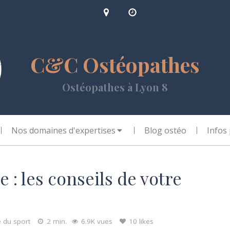
C&C Ostéopathes
Ostéopathes à Lyon 8
Nos domaines d'expertises
Blog ostéo
Infos
 : les conseils de votre
 du sport
2 min.
6.9K vues
10 likes