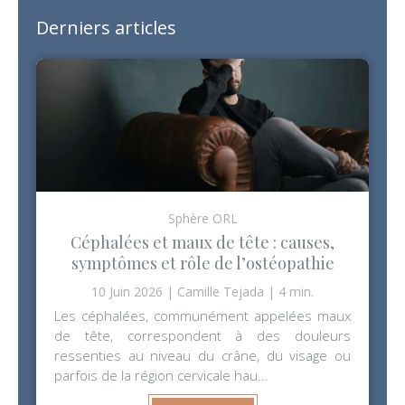
Derniers articles
Sphère ORL
Céphalées et maux de tête : causes,
symptômes et rôle de l’ostéopathie
10 Juin 2026
Camille Tejada
4 min.
Les céphalées, communément appelées maux
de tête, correspondent à des douleurs
ressenties au niveau du crâne, du visage ou
parfois de la région cervicale hau...