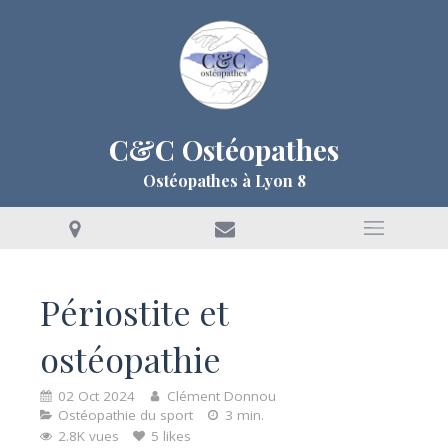
C&C Ostéopathes
Ostéopathes à Lyon 8
Périostite et
ostéopathie
02 Oct 2024
Clément Donnou
Ostéopathie du sport
3 min.
2.8K vues
5 likes