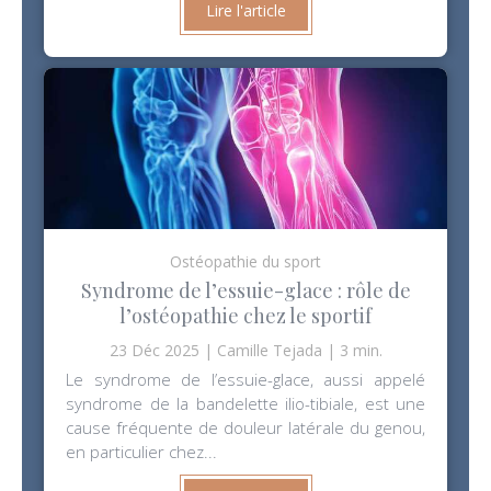
Lire l'article
Ostéopathie du sport
Syndrome de l’essuie-glace : rôle de
l’ostéopathie chez le sportif
23 Déc 2025
Camille Tejada
3 min.
Le syndrome de l’essuie-glace, aussi appelé
syndrome de la bandelette ilio-tibiale, est une
cause fréquente de douleur latérale du genou,
en particulier chez...