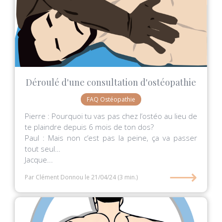
Déroulé d'une consultation d'ostéopathie
FAQ Ostéopathie
Pierre : Pourquoi tu vas pas chez l’ostéo au lieu de
te plaindre depuis 6 mois de ton dos?
Paul : Mais non c’est pas la peine, ça va passer
tout seul…
Jacque...
⟶
Par Clément Donnou
le 21/04/24
(3 min.)