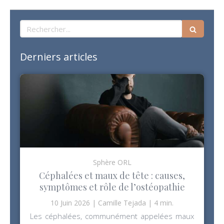
Rechercher
Derniers articles
Sphère ORL
Céphalées et maux de tête : causes,
symptômes et rôle de l’ostéopathie
10 Juin 2026
Camille Tejada
4 min.
Les céphalées, communément appelées maux