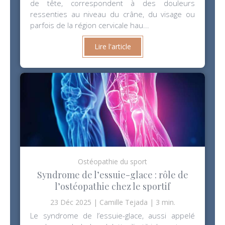
de tête, correspondent à des douleurs
ressenties au niveau du crâne, du visage ou
parfois de la région cervicale hau...
Lire l'article
Ostéopathie du sport
Syndrome de l’essuie-glace : rôle de
l’ostéopathie chez le sportif
23 Déc 2025
Camille Tejada
3 min.
Le syndrome de l’essuie-glace, aussi appelé