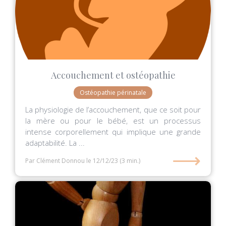
Accouchement et ostéopathie
Ostéopathie périnatale
La physiologie de l’accouchement, que ce soit pour
la mère ou pour le bébé, est un processus
intense corporellement qui implique une grande
adaptabilité. La ...
⟶
Par Clément Donnou
le 12/12/23
(3 min.)