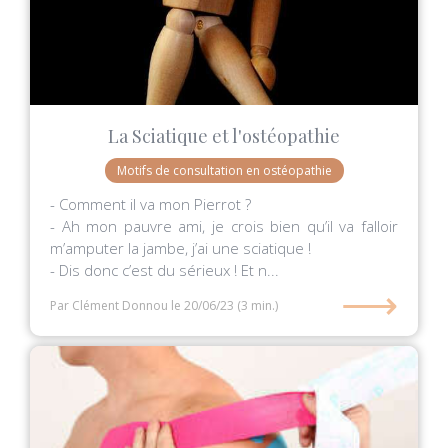
La Sciatique et l'ostéopathie
Motifs de consultation en ostéopathie
- Comment il va mon Pierrot ?
- Ah mon pauvre ami, je crois bien qu’il va falloir
m’amputer la jambe, j’ai une sciatique !
- Dis donc c’est du sérieux ! Et n...
⟶
Par Clément Donnou
le 20/06/23
(3 min.)