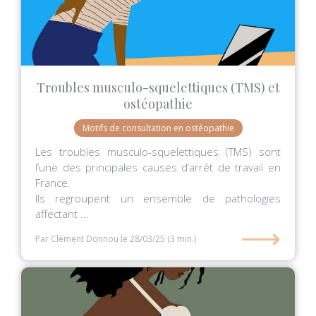
Troubles musculo-squelettiques (TMS) et
ostéopathie
Motifs de consultation en ostéopathie
Les troubles musculo-squelettiques (TMS) sont
l’une des principales causes d’arrêt de travail en
France.
Ils regroupent un ensemble de pathologies
affectant ...
⟶
Par Clément Donnou
le 28/03/25
(3 min.)