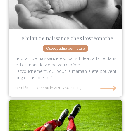
Le bilan de naissance chez l’ostéopathe
Ostéopathie périnatale
Le bilan de naissance est dans l’idéal, à faire dans
le 1er mois de vie de votre bébé.
L’accouchement, qui pour la maman a été souvent
long et fastidieux, l’...
⟶
Par Clément Donnou
le 21/01/24
(3 min.)