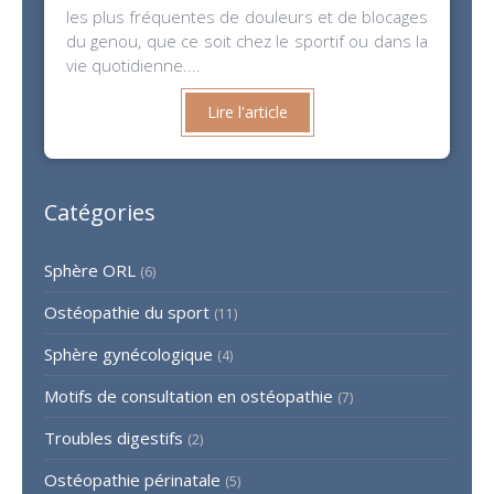
les plus fréquentes de douleurs et de blocages
du genou, que ce soit chez le sportif ou dans la
vie quotidienne....
Lire l'article
Catégories
Sphère ORL
(6)
Ostéopathie du sport
(11)
Sphère gynécologique
(4)
Motifs de consultation en ostéopathie
(7)
Troubles digestifs
(2)
Ostéopathie périnatale
(5)