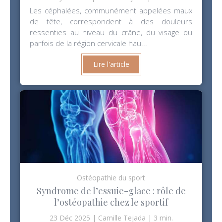
Les céphalées, communément appelées maux
de tête, correspondent à des douleurs
ressenties au niveau du crâne, du visage ou
parfois de la région cervicale hau...
Lire l'article
Ostéopathie du sport
Syndrome de l’essuie-glace : rôle de
l’ostéopathie chez le sportif
23 Déc 2025
Camille Tejada
3 min.