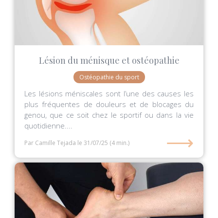
Lésion du ménisque et ostéopathie
Ostéopathie du sport
Les lésions méniscales sont l’une des causes les
plus fréquentes de douleurs et de blocages du
genou, que ce soit chez le sportif ou dans la vie
quotidienne....
⟶
Par Camille Tejada
le 31/07/25
(4 min.)