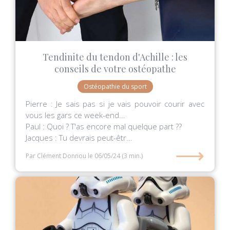
Tendinite du tendon d'Achille : les
conseils de votre ostéopathe
Ostéopathie du sport
Pierre : Je sais pas si je vais pouvoir courir avec
vous les gars ce week-end...
Paul : Quoi ? T'as encore mal quelque part ??
Jacques : Tu devrais peut-êtr...
⟶
Par Clément Donnou
le 06/05/24
(3 min.)