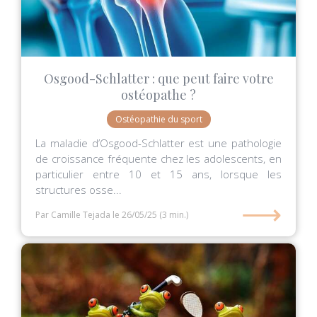
Osgood-Schlatter : que peut faire votre
ostéopathe ?
Ostéopathie du sport
La maladie d’Osgood-Schlatter est une pathologie
de croissance fréquente chez les adolescents, en
particulier entre 10 et 15 ans, lorsque les
structures osse...
⟶
Par Camille Tejada
le 26/05/25
(3 min.)