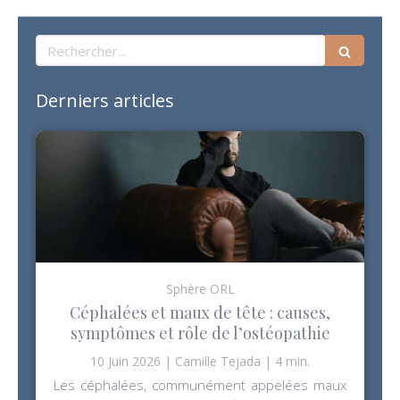
Rechercher
Derniers articles
Sphère ORL
Céphalées et maux de tête : causes,
symptômes et rôle de l’ostéopathie
10 Juin 2026
Camille Tejada
4 min.
Les céphalées, communément appelées maux