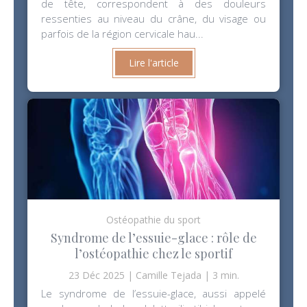
de tête, correspondent à des douleurs
ressenties au niveau du crâne, du visage ou
parfois de la région cervicale hau...
Lire l'article
Ostéopathie du sport
Syndrome de l’essuie-glace : rôle de
l’ostéopathie chez le sportif
23 Déc 2025
Camille Tejada
3 min.
Le syndrome de l’essuie-glace, aussi appelé