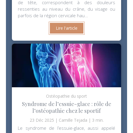
de tête, correspondent à des douleurs
ressenties au niveau du crâne, du visage ou
parfois de la région cervicale hau...
Lire l'article
Ostéopathie du sport
Syndrome de l’essuie-glace : rôle de
l’ostéopathie chez le sportif
23 Déc 2025
Camille Tejada
3 min.
Le syndrome de l’essuie-glace, aussi appelé