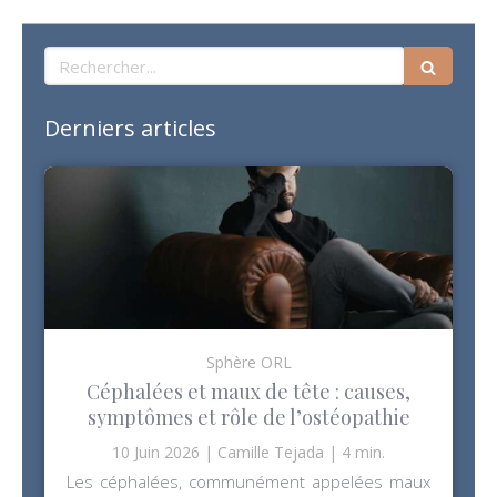
Rechercher
Derniers articles
Sphère ORL
Céphalées et maux de tête : causes,
symptômes et rôle de l’ostéopathie
10 Juin 2026
Camille Tejada
4 min.
Les céphalées, communément appelées maux