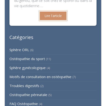
du genou, que ce soit chez le sportif ou dans la
vie quotidienne....
Lire l'article
Catégories
Sphère ORL
(6)
Ostéopathie du sport
(11)
Sphère gynécologique
(4)
Motifs de consultation en ostéopathie
(7)
Troubles digestifs
(2)
Ostéopathie périnatale
(5)
FAQ Ostéopathie
(4)