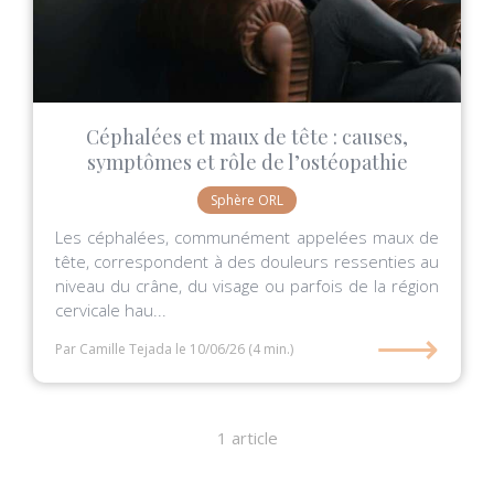
Céphalées et maux de tête : causes,
symptômes et rôle de l’ostéopathie
Sphère ORL
Les céphalées, communément appelées maux de
tête, correspondent à des douleurs ressenties au
niveau du crâne, du visage ou parfois de la région
cervicale hau...
⟶
Par Camille Tejada
le 10/06/26
(4 min.)
1 article